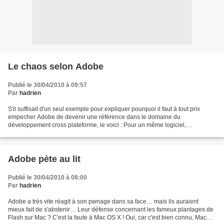
Le chaos selon Adobe
Publié le 30/04/2010 à 09:57
Par
hadrien
S'il suffisait d'un seul exemple pour expliquer pourquoi il faut à tout prix
empecher Adobe de devenir une référence dans le domaine du
développement cross plateforme, le voici : Pour un même logiciel,
Photoshop, ils ont réussi à nous filer 9 différentes...
Adobe pète au lit
Publié le 30/04/2010 à 08:00
Par
hadrien
Adobe a très vite réagit à son pwnage dans sa face… mais ils auraient
mieux fait de s'abstenir… Leur défense concernant les fameux plantages de
Flash sur Mac ? C'est la faute à Mac OS X ! Oui, car c'est bien connu, Mac