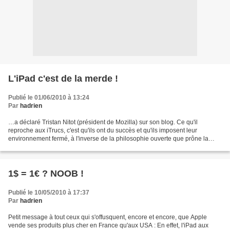
L'iPad c'est de la merde !
Publié le 01/06/2010 à 13:24
Par
hadrien
…a déclaré Tristan Nitot (président de Mozilla) sur son blog. Ce qu'il
reproche aux iTrucs, c'est qu'ils ont du succès et qu'ils imposent leur
environnement fermé, à l'inverse de la philosophie ouverte que prône la
fondation Mozilla. Ce qui me dérange...
1$ = 1€ ? NOOB !
Publié le 10/05/2010 à 17:37
Par
hadrien
Petit message à tout ceux qui s'offusquent, encore et encore, que Apple
vende ses produits plus cher en France qu'aux USA : En effet, l'iPad aux