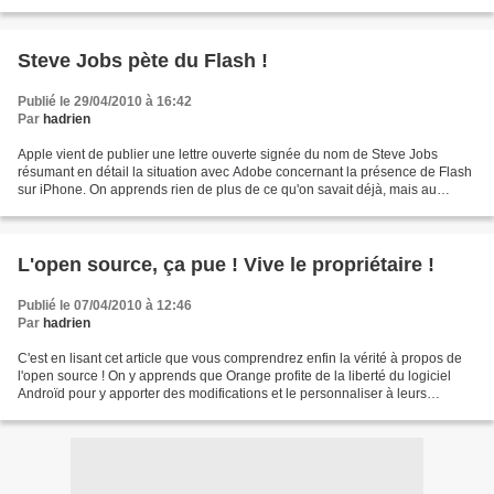
OS X est un système tellement mal...
Steve Jobs pète du Flash !
Publié le 29/04/2010 à 16:42
Par
hadrien
Apple vient de publier une lettre ouverte signée du nom de Steve Jobs
résumant en détail la situation avec Adobe concernant la présence de Flash
sur iPhone. On apprends rien de plus de ce qu'on savait déjà, mais au
moins, c'est maintenant officiel. Pour...
L'open source, ça pue ! Vive le propriétaire !
Publié le 07/04/2010 à 12:46
Par
hadrien
C'est en lisant cet article que vous comprendrez enfin la vérité à propos de
l'open source ! On y apprends que Orange profite de la liberté du logiciel
Androïd pour y apporter des modifications et le personnaliser à leurs
couleurs comme ils l'ont toujours...