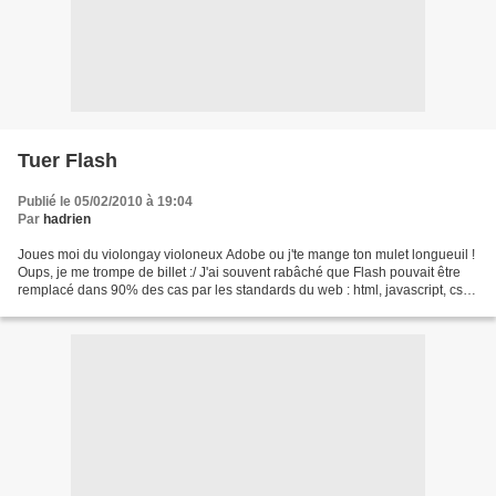
Tuer Flash
Publié le 05/02/2010 à 19:04
Par
hadrien
Joues moi du violongay violoneux Adobe ou j'te mange ton mulet longueuil !
Oups, je me trompe de billet :/ J'ai souvent rabâché que Flash pouvait être
remplacé dans 90% des cas par les standards du web : html, javascript, css,
svg. J'ai aussi souvent...