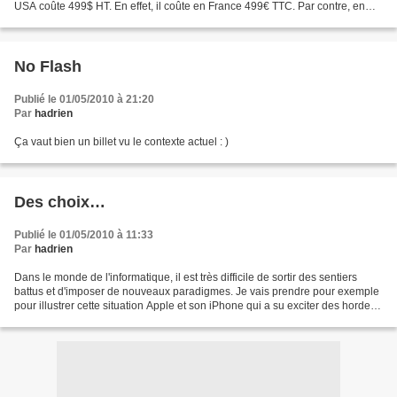
USA coûte 499$ HT. En effet, il coûte en France 499€ TTC. Par contre, en
déduire que 1$ == 1€… nan… vous avez...
No Flash
Publié le 01/05/2010 à 21:20
Par
hadrien
Ça vaut bien un billet vu le contexte actuel : )
Des choix…
Publié le 01/05/2010 à 11:33
Par
hadrien
Dans le monde de l'informatique, il est très difficile de sortir des sentiers
battus et d'imposer de nouveaux paradigmes. Je vais prendre pour exemple
pour illustrer cette situation Apple et son iPhone qui a su exciter des hordes
de trolls depuis son...