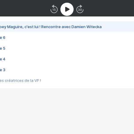
bey Maguire, c'est lui ! Rencontre avec Damien Witecka
e 6
e 5
e 4
e 3
s créatrices de la VF !
e 2
e 1
e Mektoub My Love arrive enfin ! Rencontre avec Shaïn Boumedine et Sal
i : après Toni en famille