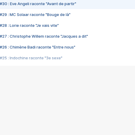
#30 : Eve Angeli raconte "Avant de partir"
#29 : MC Solaar raconte "Bouge de là"
28 : Lorie raconte "Je vais vite"
#27 : Christophe Willem raconte "Jacques a dit"
#26 : Chimène Badi raconte "Entre nous"
#25 : Indochine raconte "3e sexe"
#24 : Zaho raconte "C'est chelou"
#23 : Patrick Bruel raconte "Au café des délices"
#22 : Kyo raconte "Le chemin"
#21 : Nolwenn Leroy raconte "Cassé"
#20 : Patrick Hernandez raconte "Born to be alive"
#19 : Lorie raconte "Près de moi"
#18 : Michael Jones raconte "A nos actes manqués" (avec Jean-Jacque