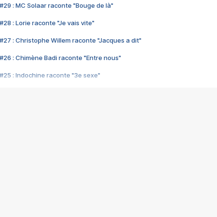
#29 : MC Solaar raconte "Bouge de là"
28 : Lorie raconte "Je vais vite"
#27 : Christophe Willem raconte "Jacques a dit"
#26 : Chimène Badi raconte "Entre nous"
#25 : Indochine raconte "3e sexe"
#24 : Zaho raconte "C'est chelou"
#23 : Patrick Bruel raconte "Au café des délices"
#22 : Kyo raconte "Le chemin"
#21 : Nolwenn Leroy raconte "Cassé"
#20 : Patrick Hernandez raconte "Born to be alive"
#19 : Lorie raconte "Près de moi"
#18 : Michael Jones raconte "A nos actes manqués" (avec Jean-Jacque
#17 : Khaled raconte "Aïcha"