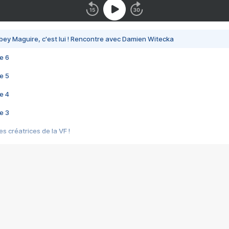
bey Maguire, c'est lui ! Rencontre avec Damien Witecka
e 6
e 5
e 4
e 3
s créatrices de la VF !
e 2
e 1
e Mektoub My Love arrive enfin ! Rencontre avec Shaïn Boumedine et Sal
i : après Toni en famille
elle réalise le bouleversant Dites lui que je l'aime