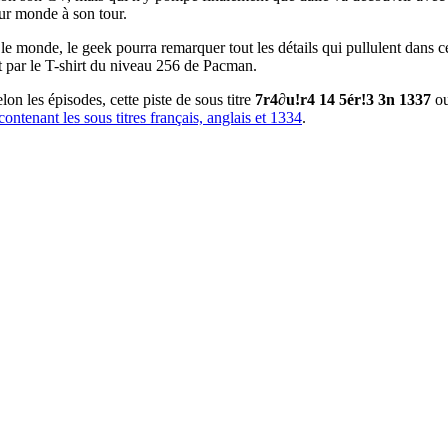
eur monde à son tour.
 le monde, le geek pourra remarquer tout les détails qui pullulent dans 
 par le T-shirt du niveau 256 de Pacman.
elon les épisodes, cette piste de sous titre
7r4∂u!r4 14 5ér!3 3n 1337
ou
tenant les sous titres français, anglais et 1334
.