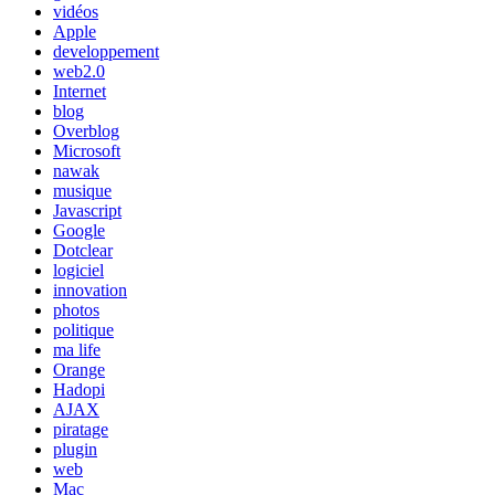
vidéos
Apple
developpement
web2.0
Internet
blog
Overblog
Microsoft
nawak
musique
Javascript
Google
Dotclear
logiciel
innovation
photos
politique
ma life
Orange
Hadopi
AJAX
piratage
plugin
web
Mac