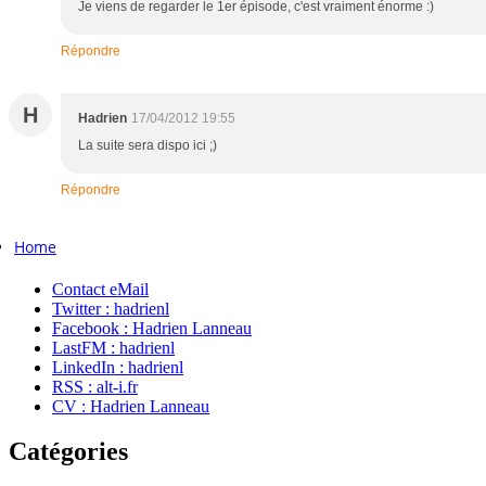
Je viens de regarder le 1er épisode, c'est vraiment énorme :)
Répondre
H
Hadrien
17/04/2012 19:55
La suite sera dispo ici ;)
Répondre
Home
Contact eMail
Twitter : hadrienl
Facebook : Hadrien Lanneau
LastFM : hadrienl
LinkedIn : hadrienl
RSS : alt-i.fr
CV : Hadrien Lanneau
Catégories