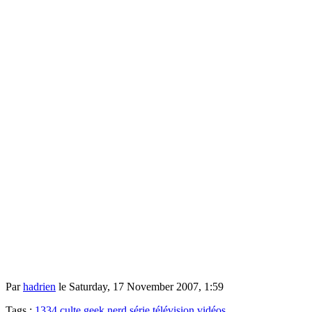
Par
hadrien
le Saturday, 17 November 2007, 1:59
Tags :
1334
culte
geek
nerd
série
télévision
vidéos