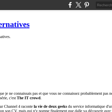
ernatives
natives.
e je ne connaissais pas et que vous ne connaissez probablement pas non
érie, c'est
The IT crowd
.
sur Channel 4 raconte
la vie de deux geeks
du service informatique d'un
 selon son CV, mais qui n'y pompe finalement que dalle va découvrir ave