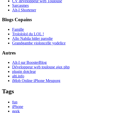
CV développeur web Toulouse
Sarcasmes
Alt-I Shortener
Blogs Copains
Famille
Trolololol du LOL !
Allo Nabila hitler parodie
Grandgambe violoncelle yodelice
Autres
Alt-I sur BoosterBlog
Développeur web toulouse ajax php
plugin dotclear
alti.info
iMob Online iPhone Meuporg
Tags
fun
iPhone
geek