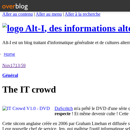
Aller au contenu
|
Aller au menu
|
Aller à la recherche
Alt-I
, des informations alt
Alt-I est un blog traitant d'informatique généraliste et de cultures alter
Home
Nov
17
13:59
Général
The IT crowd
DaScritch
m'a prêté le DVD d'une série qu
respecte
! Et même devenir culte ! Cette s
Cette sitcom anglaise créée en 2006 par Graham Linehan et diffusée 
Leur nouvelle chef de service, Jen, qui maîtrise l'outil informatique