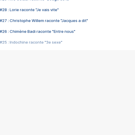
28 : Lorie raconte "Je vais vite"
#27 : Christophe Willem raconte "Jacques a dit"
#26 : Chimène Badi raconte "Entre nous"
#25 : Indochine raconte "3e sexe"
#24 : Zaho raconte "C'est chelou"
#23 : Patrick Bruel raconte "Au café des délices"
#22 : Kyo raconte "Le chemin"
#21 : Nolwenn Leroy raconte "Cassé"
#20 : Patrick Hernandez raconte "Born to be alive"
#19 : Lorie raconte "Près de moi"
#18 : Michael Jones raconte "A nos actes manqués" (avec Jean-Jacque
#17 : Khaled raconte "Aïcha"