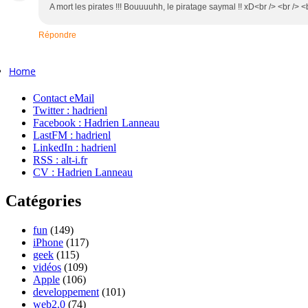
A mort les pirates !!! Bouuuuhh, le piratage saymal !! xD<br /> <br /> <b
Répondre
Home
Contact eMail
Twitter : hadrienl
Facebook : Hadrien Lanneau
LastFM : hadrienl
LinkedIn : hadrienl
RSS : alt-i.fr
CV : Hadrien Lanneau
Catégories
fun
(149)
iPhone
(117)
geek
(115)
vidéos
(109)
Apple
(106)
developpement
(101)
web2.0
(74)