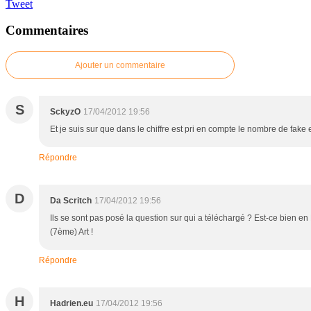
Tweet
Commentaires
Ajouter un commentaire
S
SckyzO
17/04/2012 19:56
Et je suis sur que dans le chiffre est pri en compte le nombre de fake en
Répondre
D
Da Scritch
17/04/2012 19:56
Ils se sont pas posé la question sur qui a téléchargé ? Est-ce bien en 
(7ème) Art !
Répondre
H
Hadrien.eu
17/04/2012 19:56