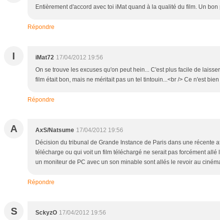
Entièrement d'accord avec toi iMat quand à la qualité du film. Un bon 
Répondre
I
iMat72
17/04/2012 19:56
On se trouve les excuses qu'on peut hein... C'est plus facile de laisser
film était bon, mais ne méritait pas un tel tintouin...<br /> Ce n'est bi
Répondre
A
AxS/Natsume
17/04/2012 19:56
Décision du tribunal de Grande Instance de Paris dans une récente affa
télécharge ou qui voit un film téléchargé ne serait pas forcément allé l
un moniteur de PC avec un son minable sont allés le revoir au cinéma e
Répondre
S
SckyzO
17/04/2012 19:56