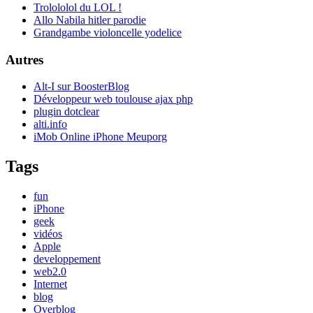
Trolololol du LOL !
Allo Nabila hitler parodie
Grandgambe violoncelle yodelice
Autres
Alt-I sur BoosterBlog
Développeur web toulouse ajax php
plugin dotclear
alti.info
iMob Online iPhone Meuporg
Tags
fun
iPhone
geek
vidéos
Apple
developpement
web2.0
Internet
blog
Overblog