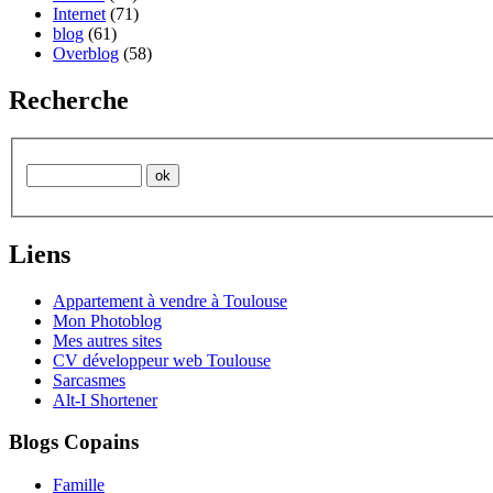
Internet
(71)
blog
(61)
Overblog
(58)
Recherche
Liens
Appartement à vendre à Toulouse
Mon Photoblog
Mes autres sites
CV développeur web Toulouse
Sarcasmes
Alt-I Shortener
Blogs Copains
Famille