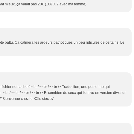
D Tant mieux, ça valait pas 20€ (10€ X 2 avec ma femme)
 été battu. Ca calmera les ardeurs patriotiques un peu ridicules de certains. Le
 fichier non acheté.<br /> <br /> <br /> Traduction, une personne qui
...<br /> <br /> <br /> <br /> Et combien de ceux qui l'ont vu en version divx sur
 \"Bienvenue chez le XXIe siècle\"