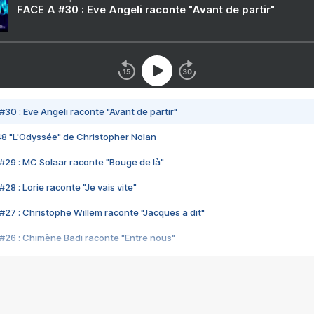
FACE A #30 : Eve Angeli raconte "Avant de partir"
#30 : Eve Angeli raconte "Avant de partir"
48 "L'Odyssée" de Christopher Nolan
#29 : MC Solaar raconte "Bouge de là"
28 : Lorie raconte "Je vais vite"
#27 : Christophe Willem raconte "Jacques a dit"
#26 : Chimène Badi raconte "Entre nous"
#25 : Indochine raconte "3e sexe"
#24 : Zaho raconte "C'est chelou"
#23 : Patrick Bruel raconte "Au café des délices"