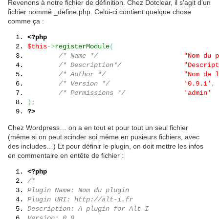
Revenons à notre fichier de définition. Chez Dotclear, il s'agit d'un
fichier nommé _define.php. Celui-ci contient quelque chose
comme ça :
<?php
$this
->
registerModule
(
/* Name */
"Nom du p
/* Description*/
"Descript
/* Author */
"Nom de l
/* Version */
'0.9.1'
,
/* Permissions */
'admin'
)
;
?>
Chez Wordpress… on a en tout et pour tout un seul fichier
(même si on peut scinder soi même en pusieurs fichiers, avec
des includes…) Et pour définir le plugin, on doit mettre les infos
en commentaire en entête de fichier :
<?php
/*
Plugin Name: Nom du plugin
Plugin URI: http://alt-i.fr
Description: A plugin for Alt-I
Version: 0.9