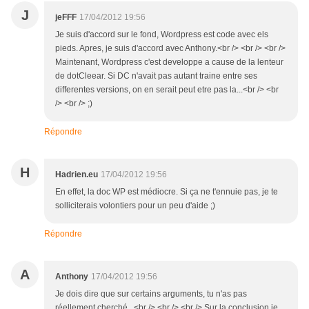
J
jeFFF
17/04/2012 19:56
Je suis d'accord sur le fond, Wordpress est code avec els
pieds. Apres, je suis d'accord avec Anthony.<br /> <br /> <br />
Maintenant, Wordpress c'est developpe a cause de la lenteur
de dotCleear. Si DC n'avait pas autant traine entre ses
differentes versions, on en serait peut etre pas la...<br /> <br
/> <br /> ;)
Répondre
H
Hadrien.eu
17/04/2012 19:56
En effet, la doc WP est médiocre. Si ça ne t'ennuie pas, je te
solliciterais volontiers pour un peu d'aide ;)
Répondre
A
Anthony
17/04/2012 19:56
Je dois dire que sur certains arguments, tu n'as pas
réellement cherché...<br /> <br /> <br /> Sur la conclusion je