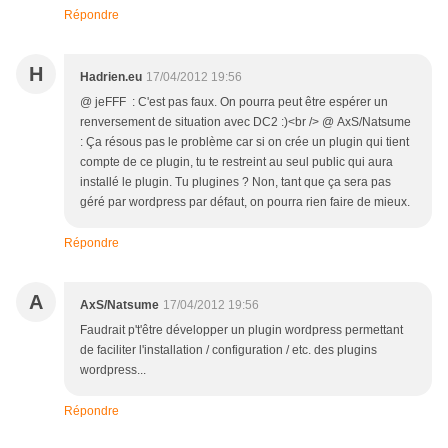
Répondre
H
Hadrien.eu
17/04/2012 19:56
@ jeFFF : C'est pas faux. On pourra peut être espérer un
renversement de situation avec DC2 :)<br /> @ AxS/Natsume
: Ça résous pas le problème car si on crée un plugin qui tient
compte de ce plugin, tu te restreint au seul public qui aura
installé le plugin. Tu plugines ? Non, tant que ça sera pas
géré par wordpress par défaut, on pourra rien faire de mieux.
Répondre
A
AxS/Natsume
17/04/2012 19:56
Faudrait p't'être développer un plugin wordpress permettant
de faciliter l'installation / configuration / etc. des plugins
wordpress...
Répondre