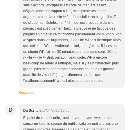
suis d'accord, Wordpress est codé de manière assez
dégueulasse par rapport a DC, mais plusieurs de tes
arguments sont faux :<br /> 1 - désinstaller un plugin, il suffit
de cliquer sur Delete...<br /> 2 - tout est procéduré dans un
plugin, c'est absoluement faux, la preuve je ne fait que des
plugins en objet et ca fonctionne parfaitement.<br /> <br /> <br
/> Après dans les arguments, la doc de WP est merdique alors
que celle de DC est vraiment nickel, la ou j'ai mis 5 jours sur
un plugin WP, j'ai mis 30 minutes pour le meme sous DC.<br
/> <br /> <br /> Bref, oui au niveau code, WP a encore
beaucoup de retard a rattraper, mais, il y a un \"marché\" plus
grand, plus de support internationalisé et une plus grande
quantité de \"mods\" (plugins/themes) qui font que
\"malheureusement\" wp est plus populaire que dc.
Répondre
D
Da Scritch
17/04/2012 19:56
Et point de vue sécurité, c'est moyen-moyen. Avoir ce qui
concerne l'admin séparé du public, cela permet à la fois une
optimisation (c'est toujours ça de gagné en perf pendant