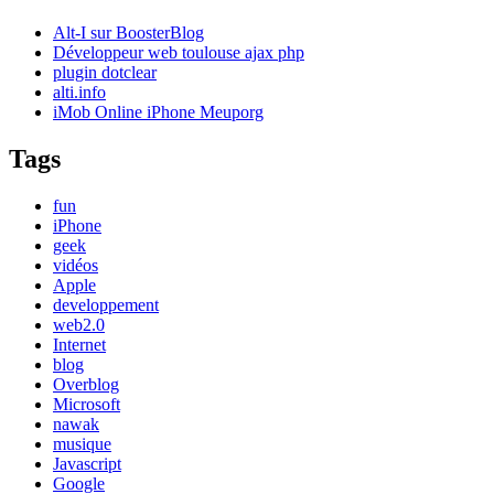
Alt-I sur BoosterBlog
Développeur web toulouse ajax php
plugin dotclear
alti.info
iMob Online iPhone Meuporg
Tags
fun
iPhone
geek
vidéos
Apple
developpement
web2.0
Internet
blog
Overblog
Microsoft
nawak
musique
Javascript
Google