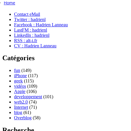
Home
Contact eMail
Twitter : hadrienl
Facebook : Hadrien Lanneau
LastFM : hadrienl
LinkedIn : hadrienl
RSS : alt-i.fr
CV : Hadrien Lanneau
Catégories
fun
(149)
iPhone
(117)
geek
(115)
vidéos
(109)
Apple
(106)
developpement
(101)
web2.0
(74)
Internet
(71)
blog
(61)
Overblog
(58)
Recherche