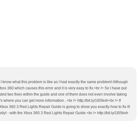
 I know what this problem is like as I had exactly the same problem! Although
ox 360 which causes this error and it is very easy to fix.<br /> So I have put
luded two fixes within the guide and one of them does not even involve taking
here you can get more information...<br /> http://bit.ly/1I05kvh<br /> If
Xbox 360 3 Red Lights Repair Guide is going to show you exactly how to fix it!
ly! - with the Xbox 360 3 Red Lights Repair Guide.<br /> http://bit.ly/1I05kvh