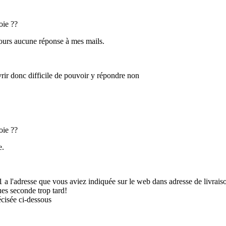
oie ??
jours aucune réponse à mes mails.
vrir donc difficile de pouvoir y répondre non
oie ??
e.
1 a l'adresse que vous aviez indiquée sur le web dans adresse de livrais
ues seconde trop tard!
écisée ci-dessous