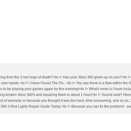
fering from the 3 red rings of death?<br /> Has your Xbox 360 given up on you?<br />
y own hands.<br /> I Have Found The Fix...<br /> You see there is a flaw within the Xb
you to be playing your games again by this evening!<br /> What's more is I have inc
ing broken Xbox 360's and repairing them in about 1 hour!<br /> Sound neat? Here's w
ut of warranty or because you thought it was too hard, time-consuming, and so on, 
 360 3 Red Lights Repair Guide Today:<br /> Because you can fix the problem! - easi