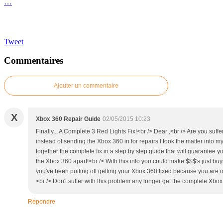
…
Tweet
Commentaires
Ajouter un commentaire
X
Xbox 360 Repair Guide
02/05/2015 10:23
Finally... A Complete 3 Red Lights Fix!<br /> Dear ,<br /> Are you suf
instead of sending the Xbox 360 in for repairs I took the matter into m
together the complete fix in a step by step guide that will guarantee 
the Xbox 360 apart!<br /> With this info you could make $$$'s just buy
you've been putting off getting your Xbox 360 fixed because you are o
<br /> Don't suffer with this problem any longer get the complete Xbox
Répondre