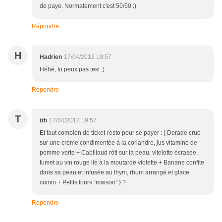
de paye. Normalement c'est 50/50 :)
Répondre
H
Hadrien
17/04/2012 19:57
Héhé, tu peux pas test ;)
Répondre
T
tth
17/04/2012 19:57
Et faut combien de ticket-resto pour se payer : { Dorade crue
sur une crème condimentée à la coriandre, jus vitaminé de
pomme verte + Cabillaud rôti sur la peau, vitelotte écrasée,
fumet au vin rouge lié à la moutarde violette + Banane confite
dans sa peau et infusée au thym, rhum arrangé et glace
cumin + Petits fours “maison” } ?
Répondre