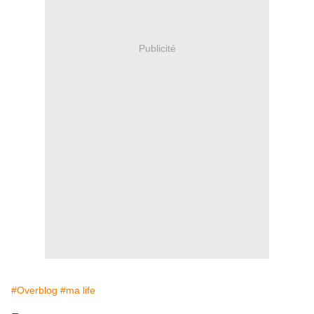
Publicité
#Overblog
#ma life