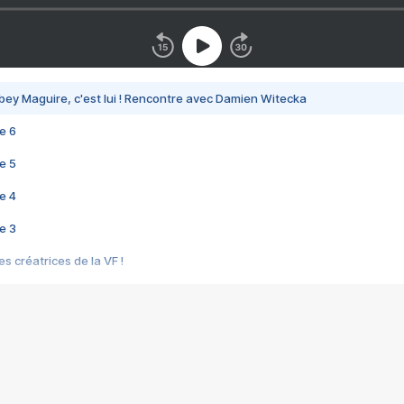
bey Maguire, c'est lui ! Rencontre avec Damien Witecka
e 6
e 5
e 4
e 3
s créatrices de la VF !
e 2
e 1
e Mektoub My Love arrive enfin ! Rencontre avec Shaïn Boumedine et Sal
i : après Toni en famille