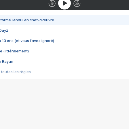
nsformé l’ennui en chef-d’œuvre
 DayZ
 a 13 ans (et vous l'avez ignoré)
e (littéralement)
im Rayan
 toutes les règles
s les jeux vidéo
us choquant de Rockstar ? - Le scandale BULLY
e plus moche de Steam
du RÊVE tourne au CAUCHEMAR
pendant 8 heures