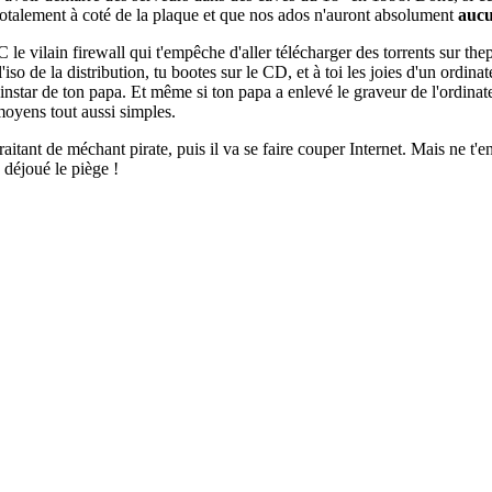
t totalement à coté de la plaque et que nos ados n'auront absolument
aucu
e vilain firewall qui t'empêche d'aller télécharger des torrents sur thepi
so de la distribution, tu bootes sur le CD, et à toi les joies d'un ordina
instar de ton papa. Et même si ton papa a enlevé le graveur de l'ordinateu
moyens tout aussi simples.
aitant de méchant pirate, puis il va se faire couper Internet. Mais ne t'en
 déjoué le piège !