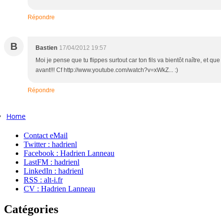
Répondre
B
Bastien
17/04/2012 19:57
Moi je pense que tu flippes surtout car ton fils va bientôt naître, et que 
avant!!! Cf http://www.youtube.com/watch?v=xWkZ... :)
Répondre
Home
Contact eMail
Twitter : hadrienl
Facebook : Hadrien Lanneau
LastFM : hadrienl
LinkedIn : hadrienl
RSS : alt-i.fr
CV : Hadrien Lanneau
Catégories