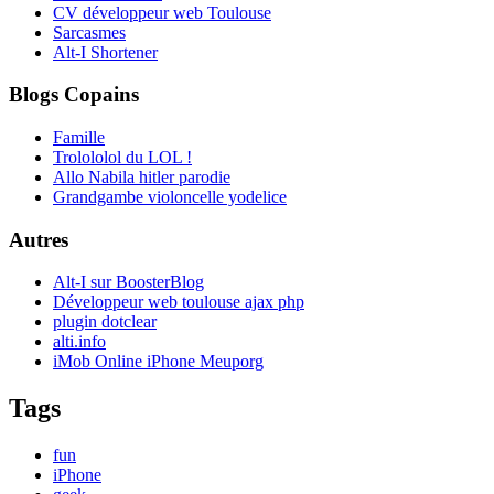
CV développeur web Toulouse
Sarcasmes
Alt-I Shortener
Blogs Copains
Famille
Trolololol du LOL !
Allo Nabila hitler parodie
Grandgambe violoncelle yodelice
Autres
Alt-I sur BoosterBlog
Développeur web toulouse ajax php
plugin dotclear
alti.info
iMob Online iPhone Meuporg
Tags
fun
iPhone