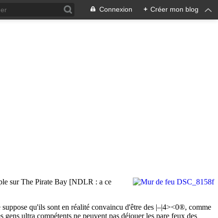
Connexion
+
Créer mon blog
xemple sur The Pirate Bay [NDLR : a ce
Je suppose qu'ils sont en réalité convaincu d'être des |–|4><0®, comme
s gens ultra compétents ne peuvent pas déjouer les pare feux des