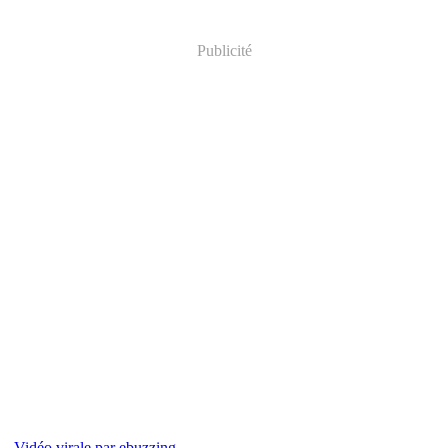
Publicité
Vidéo virale par ebuzzing