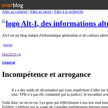
Aller au contenu
|
Aller au menu
|
Aller à la recherche
Alt-I
, des informations alt
Alt-I est un blog traitant d'informatique généraliste et de cultures alter
Home
Mar
20
10:14
Général
Incompétence et arrogance
Il y a des outils de sécurisation qui vous empêchent d’aller sur 
jour, TPB n’a pas été condamné par la justice]. Je travaillais avan
Voilà donc où on en est. Les gens qui réfléchissent à nos lois sont to
Frédéric Lefebvre qui se vante de connaître parfaitement Internet pou