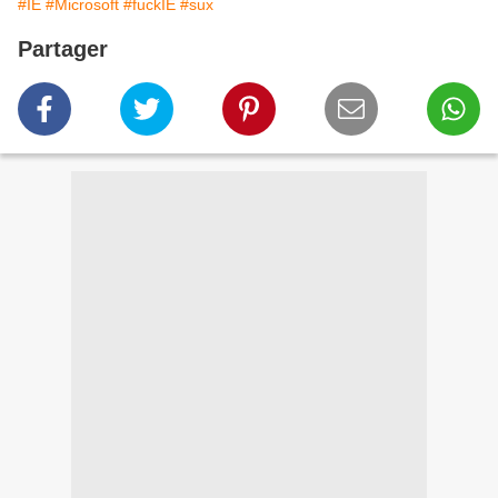
#IE
#Microsoft
#fuckIE
#sux
Partager