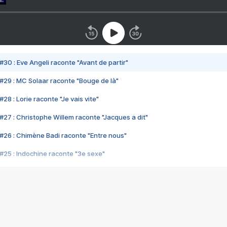
#30 : Eve Angeli raconte "Avant de partir"
#29 : MC Solaar raconte "Bouge de là"
28 : Lorie raconte "Je vais vite"
#27 : Christophe Willem raconte "Jacques a dit"
#26 : Chimène Badi raconte "Entre nous"
#25 : Indochine raconte "3e sexe"
#24 : Zaho raconte "C'est chelou"
#23 : Patrick Bruel raconte "Au café des délices"
#22 : Kyo raconte "Le chemin"
#21 : Nolwenn Leroy raconte "Cassé"