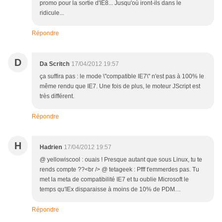
promo pour la sortie d'IE8... Jusqu'où iront-ils dans le
ridicule...
Répondre
D
Da Scritch
17/04/2012 19:57
ça suffira pas : le mode \"compatible IE7\" n'est pas à 100% le
même rendu que IE7. Une fois de plus, le moteur JScript est
très différent.
Répondre
H
Hadrien
17/04/2012 19:57
@ yellowiscool : ouais ! Presque autant que sous Linux, tu te
rends compte ??<br /> @ tetageek : Pfff t'emmerdes pas. Tu
met la meta de compatibilité IE7 et tu oublie Microsoft le
temps qu'IEx disparaisse à moins de 10% de PDM…
Répondre