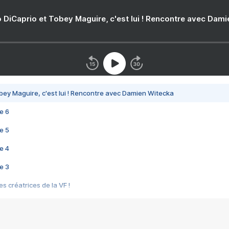
 DiCaprio et Tobey Maguire, c'est lui ! Rencontre avec Dam
bey Maguire, c'est lui ! Rencontre avec Damien Witecka
e 6
e 5
e 4
e 3
s créatrices de la VF !
e 2
e 1