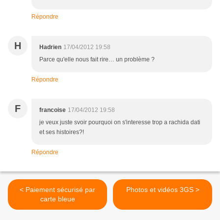
Répondre
H
Hadrien
17/04/2012 19:58
Parce qu'elle nous fait rire… un problème ?
Répondre
F
francoise
17/04/2012 19:58
je veux juste svoir pourquoi on s'interesse trop a rachida dati
et ses histoires?!
Répondre
< Paiement sécurisé par
Photos et vidéos 3GS >
carte bleue