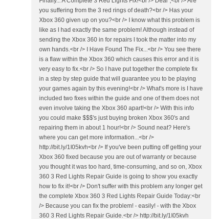
Finally... A Complete 3 Red Lights Fix!<br /> Dear ,<br /> Are
you suffering from the 3 red rings of death?<br /> Has your
Xbox 360 given up on you?<br /> I know what this problem is
like as I had exactly the same problem! Although instead of
sending the Xbox 360 in for repairs I took the matter into my
own hands.<br /> I Have Found The Fix...<br /> You see there
is a flaw within the Xbox 360 which causes this error and it is
very easy to fix.<br /> So I have put together the complete fix
in a step by step guide that will guarantee you to be playing
your games again by this evening!<br /> What's more is I have
included two fixes within the guide and one of them does not
even involve taking the Xbox 360 apart!<br /> With this info
you could make $$$'s just buying broken Xbox 360's and
repairing them in about 1 hour!<br /> Sound neat? Here's
where you can get more information...<br />
http://bit.ly/1I05kvh<br /> If you've been putting off getting your
Xbox 360 fixed because you are out of warranty or because
you thought it was too hard, time-consuming, and so on, Xbox
360 3 Red Lights Repair Guide is going to show you exactly
how to fix it!<br /> Don't suffer with this problem any longer get
the complete Xbox 360 3 Red Lights Repair Guide Today:<br
/> Because you can fix the problem! - easily! - with the Xbox
360 3 Red Lights Repair Guide.<br /> http://bit.ly/1I05kvh