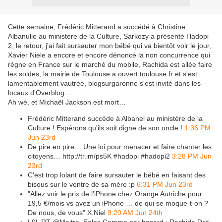
Cette semaine, Frédéric Mitterand a succédé à Christine
Albanulle au ministère de la Culture, Sarkozy a présenté Hadopi
2, le retour, j'ai fait sursauter mon bébé qui va bientôt voir le jour,
Xavier Niele a encore et encore dénoncé la non concurrence qui
règne en France sur le marché du mobile, Rachida est allée faire
les soldes, la mairie de Toulouse a ouvert toulouse.fr et s'est
lamentablement vautrée, blogsurgaronne s'est invité dans les
locaux d'Overblog…
Ah wé, et Michaël Jackson est mort…
Frédéric Mitterand succède à Albanel au ministère de la
Culture ! Espérons qu'ils soit digne de son oncle !
1:36 PM
Jun 23rd
De pire en pire… Une loi pour menacer et faire chanter les
citoyens… http://tr.im/ps5K #hadopi #hadopi2
3:28 PM Jun
23rd
C'est trop lolant de faire sursauter le bébé en faisant des
bisous sur le ventre de sa mère :p
6:31 PM Jun 23rd
"Allez voir le prix de l’iPhone chez Orange Autriche pour
19,5 €/mois vs avez un iPhone
…
de qui se moque-t-on ?
De nous, de vous" X.Niel
9:20 AM Jun 24th