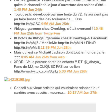
L0L RT @Maitre_Eolas Comme par hasard : Rachida Dati
quitte la chancellerie le jour d'ouverture des soldes d'été…
1:40 PM Jun 24th
Toulouse.fr, développé par une boite du 72. Ils auraient pas
pu faire bosser des dev toulousains… Tsss
http://tr.im/pGSC
9:56 AM Jun 25th
#blogsurgaronne chez Overblog, c'était overcool !
10:46
PM Jun 25th from TwitterFon
#Photos de #blogsurgaronne chez #Overblog=> Facebook
http://tr.im/pMj3 / MobileMe http://tr.im/pMlN / FlickR
http://tr.im/pMsB
11:59 PM Jun 25th
Mais qui est ce Mickaël Jackson dont tout le monde parle
???
8:05 AM Jun 26th from web
XPDR ! Vous pouvez sortir les enfants !! RT @_dhaya_
Fans de MJ, ne CLIQUEZ PAS sur ce lien
http://www.twitpic.com/8grlq
5:00 PM Jun 26th
Conseil aux vieux artistes qui voudraient relancer leur
carrière avec succès : mourrez…
10:17 AM Jun 27th