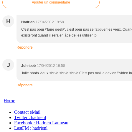
Ajouter un commentaire
H
Hadrien
17/04/2012 19:58
C'est pas pour \"faire geek\", c'est pour pas se fatiguer les yeux. Q
existeront quand il sera en âge de les utiliser :p
Répondre
J
Johnbob
17/04/2012 19:58
Jolie photo vieux.<br /> <br /> <br /> C'est pas mal le dev en \"video inv
Répondre
Home
Contact eMail
Twitter : hadrienl
Facebook : Hadrien Lanneau
LastFM : hadrienl