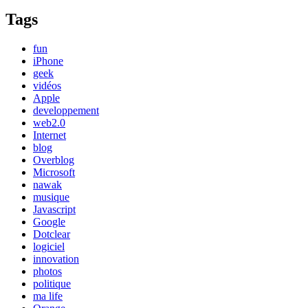
Tags
fun
iPhone
geek
vidéos
Apple
developpement
web2.0
Internet
blog
Overblog
Microsoft
nawak
musique
Javascript
Google
Dotclear
logiciel
innovation
photos
politique
ma life