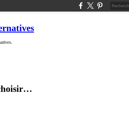
ernatives
natives.
choisir…