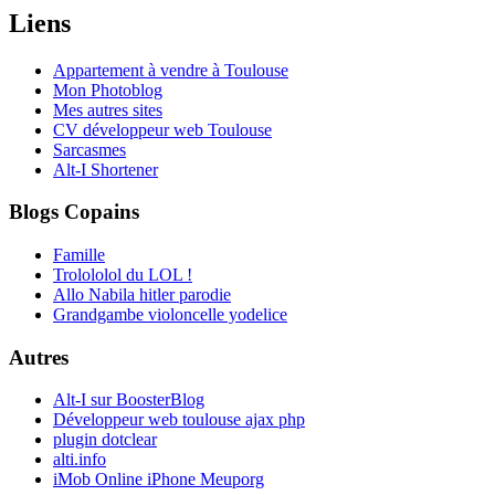
Liens
Appartement à vendre à Toulouse
Mon Photoblog
Mes autres sites
CV développeur web Toulouse
Sarcasmes
Alt-I Shortener
Blogs Copains
Famille
Trolololol du LOL !
Allo Nabila hitler parodie
Grandgambe violoncelle yodelice
Autres
Alt-I sur BoosterBlog
Développeur web toulouse ajax php
plugin dotclear
alti.info
iMob Online iPhone Meuporg