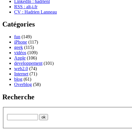
LinkedIn : hadrienl
RSS : alt-i.fr
CV : Hadrien Lanneau
Catégories
fun
(149)
iPhone
(117)
geek
(115)
vidéos
(109)
Apple
(106)
developpement
(101)
web2.0
(74)
Internet
(71)
blog
(61)
Overblog
(58)
Recherche