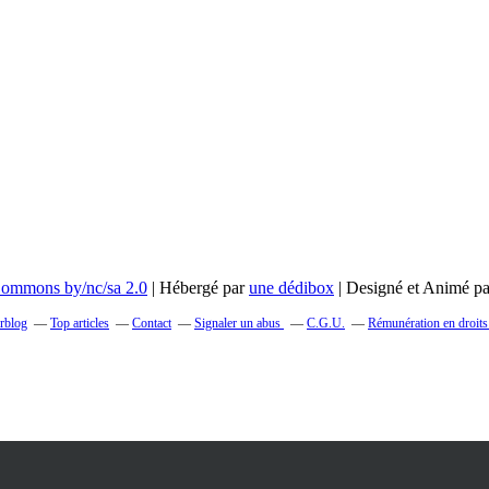
 Commons by/nc/sa 2.0
| Hébergé par
une dédibox
| Designé et Animé p
erblog
Top articles
Contact
Signaler un abus
C.G.U.
Rémunération en droits