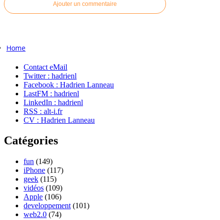
Ajouter un commentaire
Home
Contact eMail
Twitter : hadrienl
Facebook : Hadrien Lanneau
LastFM : hadrienl
LinkedIn : hadrienl
RSS : alt-i.fr
CV : Hadrien Lanneau
Catégories
fun
(149)
iPhone
(117)
geek
(115)
vidéos
(109)
Apple
(106)
developpement
(101)
web2.0
(74)