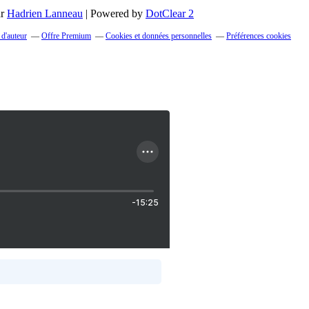
ar
Hadrien Lanneau
| Powered by
DotClear 2
 d'auteur
Offre Premium
Cookies et données personnelles
Préférences cookies
-15:25