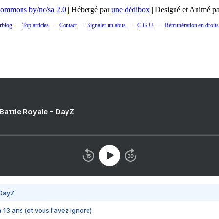
 Commons by/nc/sa 2.0
| Hébergé par
une dédibox
| Designé et Animé p
erblog
Top articles
Contact
Signaler un abus
C.G.U.
Rémunération en droits
 Battle Royale - DayZ
 DayZ
 a 13 ans (et vous l'avez ignoré)