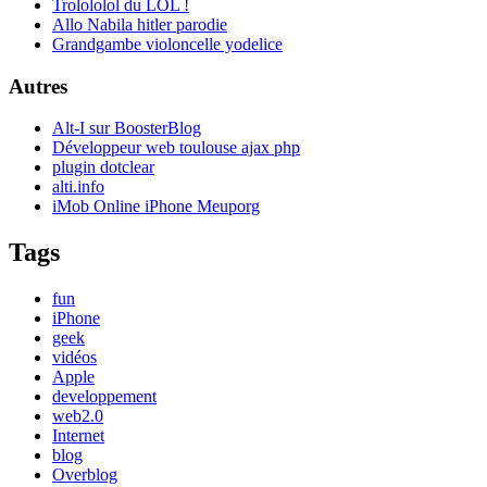
Trolololol du LOL !
Allo Nabila hitler parodie
Grandgambe violoncelle yodelice
Autres
Alt-I sur BoosterBlog
Développeur web toulouse ajax php
plugin dotclear
alti.info
iMob Online iPhone Meuporg
Tags
fun
iPhone
geek
vidéos
Apple
developpement
web2.0
Internet
blog
Overblog