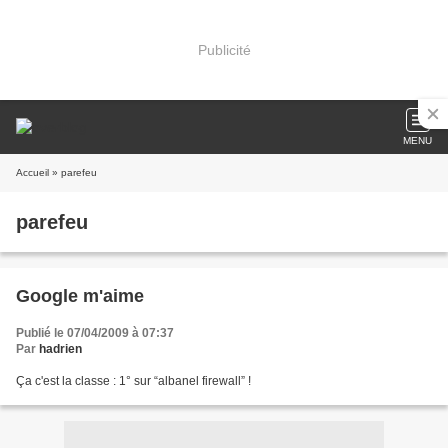
Publicité
MENU
Accueil
» parefeu
parefeu
Google m'aime
Publié le 07/04/2009 à 07:37
Par
hadrien
Ça c'est la classe : 1° sur “albanel firewall” !