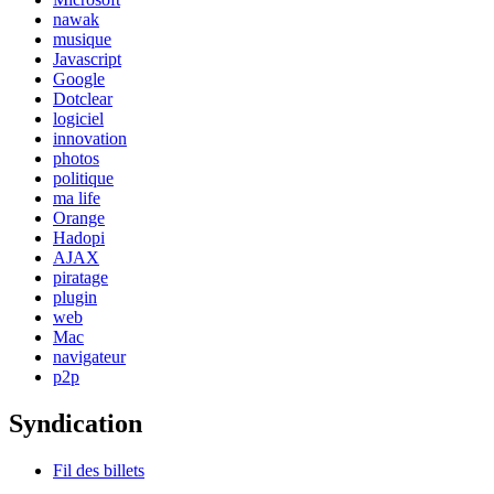
nawak
musique
Javascript
Google
Dotclear
logiciel
innovation
photos
politique
ma life
Orange
Hadopi
AJAX
piratage
plugin
web
Mac
navigateur
p2p
Syndication
Fil des billets