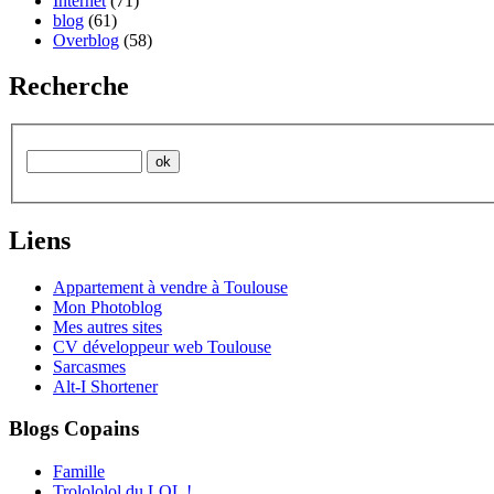
Internet
(71)
blog
(61)
Overblog
(58)
Recherche
Liens
Appartement à vendre à Toulouse
Mon Photoblog
Mes autres sites
CV développeur web Toulouse
Sarcasmes
Alt-I Shortener
Blogs Copains
Famille
Trolololol du LOL !