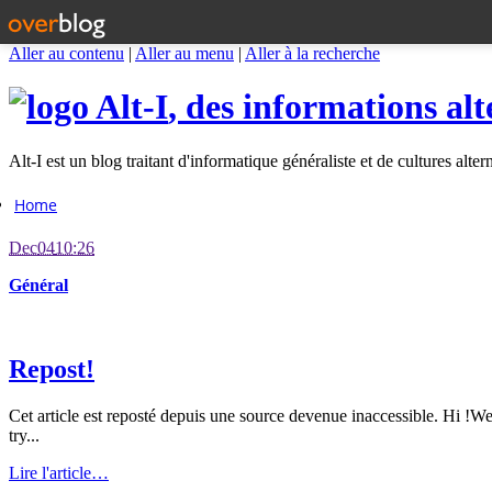
Aller au contenu
|
Aller au menu
|
Aller à la recherche
Alt-I
, des informations alt
Alt-I est un blog traitant d'informatique généraliste et de cultures alter
Home
Dec
04
10:26
Général
Repost!
Cet article est reposté depuis une source devenue inaccessible. Hi !W
try...
Lire l'article…