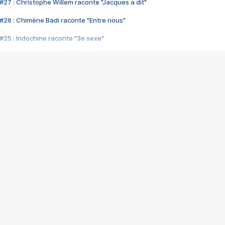
#27 : Christophe Willem raconte "Jacques a dit"
#26 : Chimène Badi raconte "Entre nous"
#25 : Indochine raconte "3e sexe"
#24 : Zaho raconte "C'est chelou"
#23 : Patrick Bruel raconte "Au café des délices"
#22 : Kyo raconte "Le chemin"
#21 : Nolwenn Leroy raconte "Cassé"
#20 : Patrick Hernandez raconte "Born to be alive"
#19 : Lorie raconte "Près de moi"
#18 : Michael Jones raconte "A nos actes manqués" (avec Jean-Jacque
#17 : Khaled raconte "Aïcha"
#16 : Corneille raconte "Parce qu'on vient de loin"
#15 : Indochine raconte "L'aventurier"