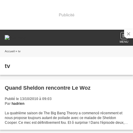
Publicité
MENU
Accueil
» tv
tv
Quand Sheldon rencontre Le Woz
Publié le 13/10/2010 à 09:03
Par
hadrien
La quatrième saison de The Big Bang Theory a commencé récemment et
nous propose toujours autant de poilade avec ce malade de Sheldon
Cooper. Ce mec est définitivement fou. Et ô surprise ! Dans l'épisode deux,
un invité surprise apparait ! Sheldon s'est...