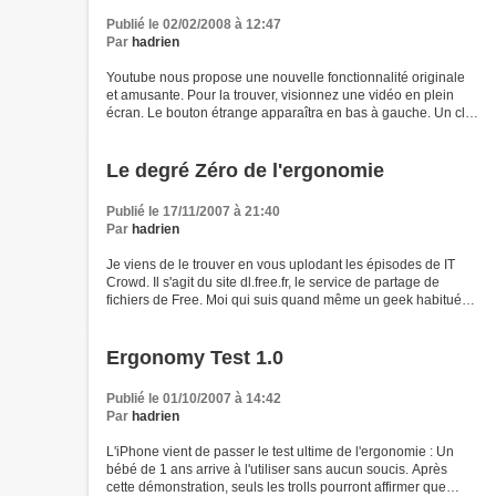
Publié le 02/02/2008 à 12:47
Par
hadrien
Youtube nous propose une nouvelle fonctionnalité originale
et amusante. Pour la trouver, visionnez une vidéo en plein
écran. Le bouton étrange apparaîtra en bas à gauche. Un clic
sur celui-ci remplace la vidéo par un ensemble de cercles
représentant d'autres...
Le degré Zéro de l'ergonomie
Publié le 17/11/2007 à 21:40
Par
hadrien
Je viens de le trouver en vous uplodant les épisodes de IT
Crowd. Il s'agit du site dl.free.fr, le service de partage de
fichiers de Free. Moi qui suis quand même un geek habitué
aux interfaces austères et à la ligne de commande, j'ai eu du
mal à m'y...
Ergonomy Test 1.0
Publié le 01/10/2007 à 14:42
Par
hadrien
L'iPhone vient de passer le test ultime de l'ergonomie : Un
bébé de 1 ans arrive à l'utiliser sans aucun soucis. Après
cette démonstration, seuls les trolls pourront affirmer que