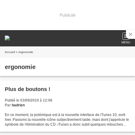
Publicité
MENU
Accueil
» ergonomie
ergonomie
Plus de boutons !
Publié le 03/09/2010 à 12:06
Par
hadrien
En ce moment, la polémique est à la nouvelle interface de iTunes 10, sorti
hier. Passons la nouvelle icône subjectivement laide, mais dont j'apprécie le
symbole de l'élimination du CD. iTunes a donc subit quelques retouches
graphique sur son interface,...